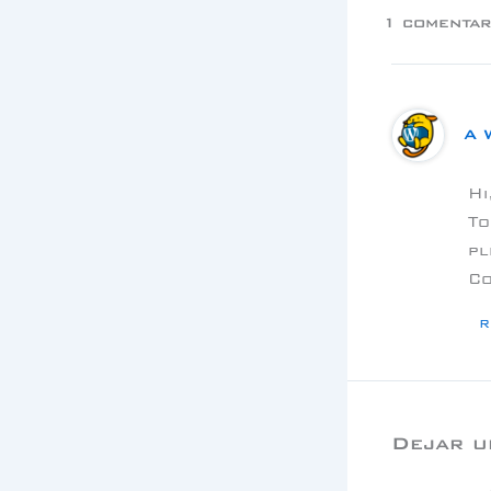
1 comentar
A 
Hi
To
pl
Co
R
Dejar u