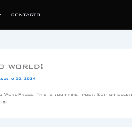
CONTACTO
o world!
agosto 20, 2024
 WordPress. This is your first post. Edit or delete
ing!