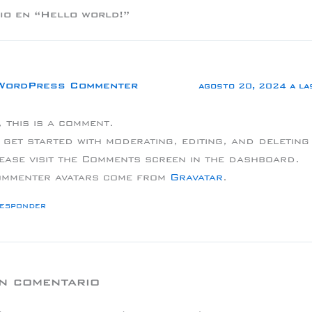
io en “Hello world!”
WordPress Commenter
agosto 20, 2024 a la
, this is a comment.
 get started with moderating, editing, and deletin
ease visit the Comments screen in the dashboard.
mmenter avatars come from
Gravatar
.
esponder
n comentario