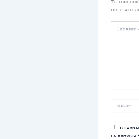
Tu direcci
obligator
Escribe
aquí...
Name*
Guardar
la próxima