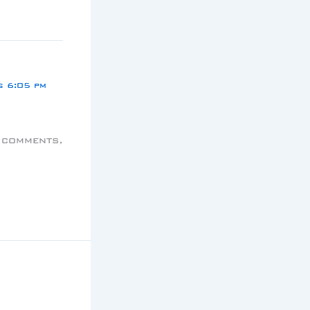
s 6:05 pm
g comments,