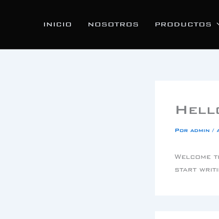
Ir
al
INICIO
NOSOTROS
PRODUCTOS
contenido
Hell
Por
admin
/
Welcome to
start writ